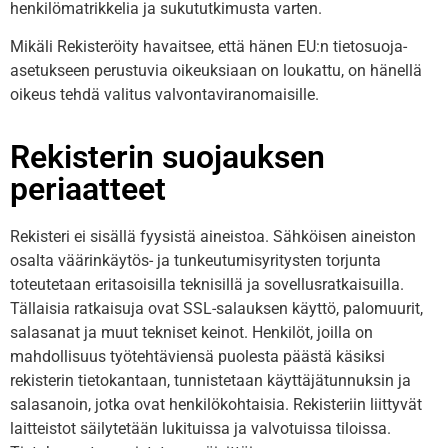
henkilömatrikkelia ja sukututkimusta varten.
Mikäli Rekisteröity havaitsee, että hänen EU:n tietosuoja-
asetukseen perustuvia oikeuksiaan on loukattu, on hänellä
oikeus tehdä valitus valvontaviranomaisille.
Rekisterin suojauksen
periaatteet
Rekisteri ei sisällä fyysistä aineistoa. Sähköisen aineiston
osalta väärinkäytös- ja tunkeutumisyritysten torjunta
toteutetaan eritasoisilla teknisillä ja sovellusratkaisuilla.
Tällaisia ratkaisuja ovat SSL-salauksen käyttö, palomuurit,
salasanat ja muut tekniset keinot. Henkilöt, joilla on
mahdollisuus työtehtäviensä puolesta päästä käsiksi
rekisterin tietokantaan, tunnistetaan käyttäjätunnuksin ja
salasanoin, jotka ovat henkilökohtaisia. Rekisteriin liittyvät
laitteistot säilytetään lukituissa ja valvotuissa tiloissa.