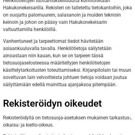
Henkilötietojen luottamuksellisuutta kunnioitetaan
Hakukonekeisarilla. Rekisteri on talletettu tietokantoihin, joka
on suojattu palomuurein, salasanoin ja muiden teknisin
keinoin ja johon on pääsy vain Hakukonekeisarin
valtuuttamilla henkilöillä.
Vanhentuneet ja tarpeettomat tiedot hävitetään
asiaankuuluvalla tavalla. Henkilötietoja säilytetään
ainoastaan niin kauan, kun se on tarpeen tässä
tietosuojaselosteessa määriteltyjen henkilötietojen
käsittelytarkoitusten toteuttamiseksi. Kirjanpitolain tai muun
soveltuvan lain velvoitteista johtuen tietoja voidaan joutua
säilyttämään edellä mainittua ajanjaksoa pitempään.
Rekisteröidyn oikeudet
Rekisteröidyllä on tietosuoja-asetuksen mukainen tarkastus-,
oikaisu- ja kielto-oikeus.