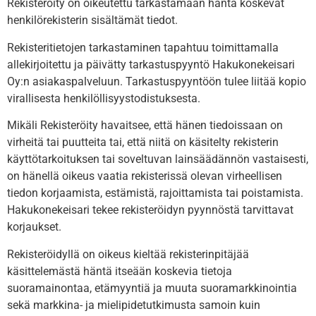
Rekisteröity on oikeutettu tarkastamaan häntä koskevat
henkilörekisterin sisältämät tiedot.
Rekisteritietojen tarkastaminen tapahtuu toimittamalla
allekirjoitettu ja päivätty tarkastuspyyntö Hakukonekeisari
Oy:n asiakaspalveluun. Tarkastuspyyntöön tulee liitää kopio
virallisesta henkilöllisyystodistuksesta.
Mikäli Rekisteröity havaitsee, että hänen tiedoissaan on
virheitä tai puutteita tai, että niitä on käsitelty rekisterin
käyttötarkoituksen tai soveltuvan lainsäädännön vastaisesti,
on hänellä oikeus vaatia rekisterissä olevan virheellisen
tiedon korjaamista, estämistä, rajoittamista tai poistamista.
Hakukonekeisari tekee rekisteröidyn pyynnöstä tarvittavat
korjaukset.
Rekisteröidyllä on oikeus kieltää rekisterinpitäjää
käsittelemästä häntä itseään koskevia tietoja
suoramainontaa, etämyyntiä ja muuta suoramarkkinointia
sekä markkina- ja mielipidetutkimusta samoin kuin