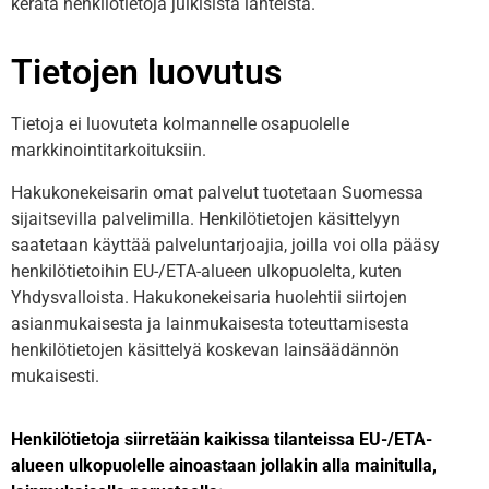
kerätä henkilötietoja julkisista lähteistä.
Tietojen luovutus
Tietoja ei luovuteta kolmannelle osapuolelle
markkinointitarkoituksiin.
Hakukonekeisarin omat palvelut tuotetaan Suomessa
sijaitsevilla palvelimilla. Henkilötietojen käsittelyyn
saatetaan käyttää palveluntarjoajia, joilla voi olla pääsy
henkilötietoihin EU-/ETA-alueen ulkopuolelta, kuten
Yhdysvalloista. Hakukonekeisaria huolehtii siirtojen
asianmukaisesta ja lainmukaisesta toteuttamisesta
henkilötietojen käsittelyä koskevan lainsäädännön
mukaisesti.
Henkilötietoja siirretään kaikissa tilanteissa EU-/ETA-
alueen ulkopuolelle ainoastaan jollakin alla mainitulla,