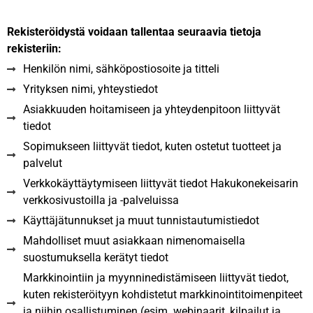
Rekisteröidystä voidaan tallentaa seuraavia tietoja
rekisteriin:
Henkilön nimi, sähköpostiosoite ja titteli
Yrityksen nimi, yhteystiedot
Asiakkuuden hoitamiseen ja yhteydenpitoon liittyvät
tiedot
Sopimukseen liittyvät tiedot, kuten ostetut tuotteet ja
palvelut
Verkkokäyttäytymiseen liittyvät tiedot Hakukonekeisarin
verkkosivustoilla ja -palveluissa
Käyttäjätunnukset ja muut tunnistautumistiedot
Mahdolliset muut asiakkaan nimenomaisella
suostumuksella kerätyt tiedot
Markkinointiin ja myynninedistämiseen liittyvät tiedot,
kuten rekisteröityyn kohdistetut markkinointitoimenpiteet
ja niihin osallistuminen (esim. webinaarit, kilpailut ja