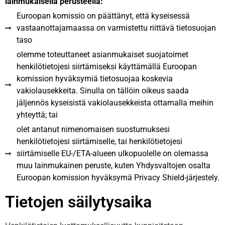
lainmukaisella perusteella:
Euroopan komissio on päättänyt, että kyseisessä
vastaanottajamaassa on varmistettu riittävä tietosuojan
taso
olemme toteuttaneet asianmukaiset suojatoimet
henkilötietojesi siirtämiseksi käyttämällä Euroopan
komission hyväksymiä tietosuojaa koskevia
vakiolausekkeita. Sinulla on tällöin oikeus saada
jäljennös kyseisistä vakiolausekkeista ottamalla meihin
yhteyttä; tai
olet antanut nimenomaisen suostumuksesi
henkilötietojesi siirtämiselle, tai henkilötietojesi
siirtämiselle EU-/ETA-alueen ulkopuolelle on olemassa
muu lainmukainen peruste, kuten Yhdysvaltojen osalta
Euroopan komission hyväksymä Privacy Shield-järjestely.
Tietojen säilytysaika