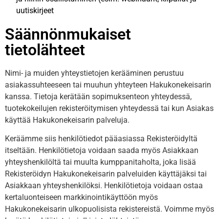
uutiskirjeet
Säännönmukaiset
tietolähteet
Nimi- ja muiden yhteystietojen kerääminen perustuu
asiakassuhteeseen tai muuhun yhteyteen Hakukonekeisarin
kanssa. Tietoja kerätään sopimuksenteon yhteydessä,
tuotekokeilujen rekisteröitymisen yhteydessä tai kun Asiakas
käyttää Hakukonekeisarin palveluja.
Keräämme siis henkilötiedot pääasiassa Rekisteröidyltä
itseltään. Henkilötietoja voidaan saada myös Asiakkaan
yhteyshenkilöltä tai muulta kumppanitaholta, joka lisää
Rekisteröidyn Hakukonekeisarin palveluiden käyttäjäksi tai
Asiakkaan yhteyshenkilöksi. Henkilötietoja voidaan ostaa
kertaluonteiseen markkinointikäyttöön myös
Hakukonekeisarin ulkopuolisista rekistereistä. Voimme myös