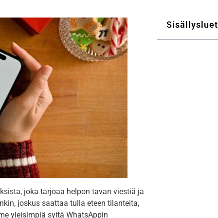
Sisällysluet
ista, joka tarjoaa helpon tavan viestiä ja
in, joskus saattaa tulla eteen tilanteita,
emme yleisimpiä syitä WhatsAppin