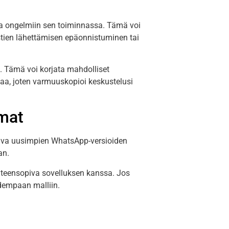
aa ongelmiin sen toiminnassa. Tämä voi
estien lähettämisen epäonnistuminen tai
. Tämä voi korjata mahdolliset
taa, joten varmuuskopioi keskustelusi
mat
sopiva uusimpien WhatsApp-versioiden
an.
yhteensopiva sovelluksen kanssa. Jos
uudempaan malliin.