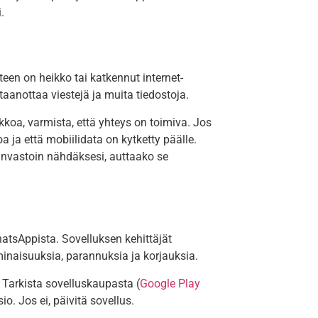
.
en on heikko tai katkennut internet-
taanottaa viestejä ja muita tiedostoja.
rkkoa, varmista, että yhteys on toimiva. Jos
doa ja että mobiilidata on kytketty päälle.
äinvastoin nähdäksesi, auttaako se
atsAppista. Sovelluksen kehittäjät
ominaisuuksia, parannuksia ja korjauksia.
 Tarkista sovelluskaupasta (
Google Play
io. Jos ei, päivitä sovellus.