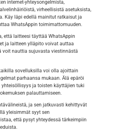
en internet-yhteysongelmista,
velinhäiriöistä, virheellisistä asetuksista,
 Käy läpi edellä mainitut ratkaisut ja
iheuttaa WhatsAppin toimimattomuuden.
a, että laitteesi täyttää WhatsAppin
ja laitteen ylläpito voivat auttaa
voit nauttia sujuvasta viestinnästä
ikilla sovelluksilla voi olla ajoittain
a ongelmat parhaansa mukaan. Älä epäröi
hteisöllisyys ja toisten käyttäjien tuki
ökokemuksen palauttamiseen.
ävälineistä, ja sen jatkuvasti kehittyvät
lä yleisimmät syyt sen
istaa, että pysyt yhteydessä tärkeimpiin
 eduista.