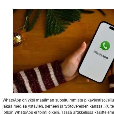
WhatsApp on yksi maailman suosituimmista pikaviestisovelluks
jakaa mediaa ystävien, perheen ja työtovereiden kanssa. Kuitenk
jolloin WhatsApp ei toimi oikein. Tässä artikkelissa käsittel