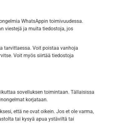
ttaa ongelmia WhatsAppin toimivuudessa.
 viestejä ja muita tiedostoja, jos
aa tarvittaessa. Voit poistaa vanhoja
rvitse. Voit myös siirtää tiedostoja
ikuttaa sovelluksen toimintaan. Tällaisissa
linongelmat korjataan.
sesi, että ne ovat oikein. Jos et ole varma,
stolta tai kysyä apua ystäviltä tai