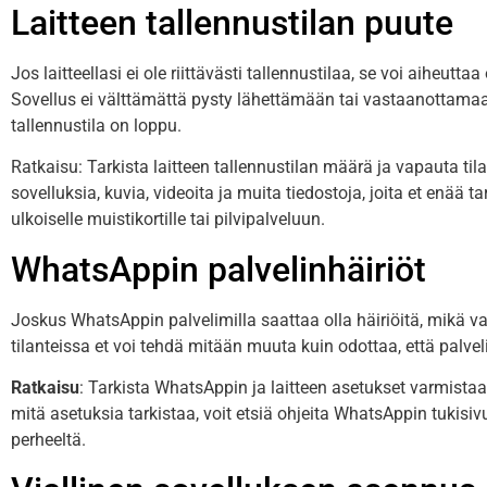
Laitteen tallennustilan puute
Jos laitteellasi ei ole riittävästi tallennustilaa, se voi aiheu
Sovellus ei välttämättä pysty lähettämään tai vastaanottamaan
tallennustila on loppu.
Ratkaisu: Tarkista laitteen tallennustilan määrä ja vapauta til
sovelluksia, kuvia, videoita ja muita tiedostoja, joita et enää ta
ulkoiselle muistikortille tai pilvipalveluun.
WhatsAppin palvelinhäiriöt
Joskus WhatsAppin palvelimilla saattaa olla häiriöitä, mikä va
tilanteissa et voi tehdä mitään muuta kuin odottaa, että palve
Ratkaisu
: Tarkista WhatsAppin ja laitteen asetukset varmistaak
mitä asetuksia tarkistaa, voit etsiä ohjeita WhatsAppin tukisivu
perheeltä.