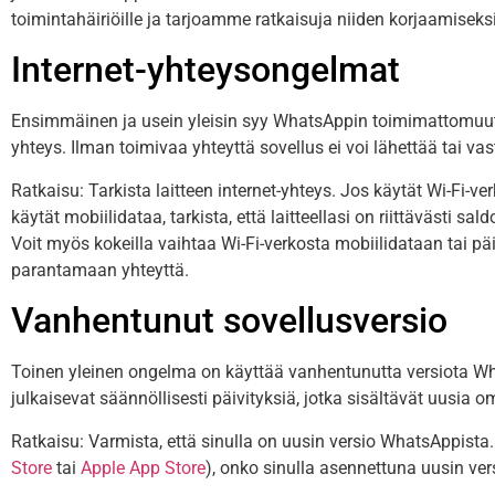
toimintahäiriöille ja tarjoamme ratkaisuja niiden korjaamiseksi
Internet-yhteysongelmat
Ensimmäinen ja usein yleisin syy WhatsAppin toimimattomuute
yhteys. Ilman toimivaa yhteyttä sovellus ei voi lähettää tai vas
Ratkaisu: Tarkista laitteen internet-yhteys. Jos käytät Wi-Fi-ve
käytät mobiilidataa, tarkista, että laitteellasi on riittävästi sal
Voit myös kokeilla vaihtaa Wi-Fi-verkosta mobiilidataan tai p
parantamaan yhteyttä.
Vanhentunut sovellusversio
Toinen yleinen ongelma on käyttää vanhentunutta versiota Wh
julkaisevat säännöllisesti päivityksiä, jotka sisältävät uusia 
Ratkaisu: Varmista, että sinulla on uusin versio WhatsAppista.
Store
tai
Apple App Store
), onko sinulla asennettuna uusin vers