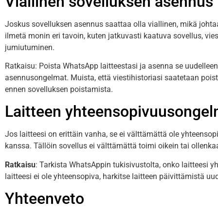
Viallinen sovelluksen asennus
Joskus sovelluksen asennus saattaa olla viallinen, mikä joht
ilmetä monin eri tavoin, kuten jatkuvasti kaatuva sovellus, vi
jumiutuminen.
Ratkaisu: Poista WhatsApp laitteestasi ja asenna se uudelleen
asennusongelmat. Muista, että viestihistoriasi saatetaan pois
ennen sovelluksen poistamista.
Laitteen yhteensopivuusongel
Jos laitteesi on erittäin vanha, se ei välttämättä ole yhteen
kanssa. Tällöin sovellus ei välttämättä toimi oikein tai ollenka
Ratkaisu
: Tarkista WhatsAppin tukisivustolta, onko laitteesi 
laitteesi ei ole yhteensopiva, harkitse laitteen päivittämistä 
Yhteenveto