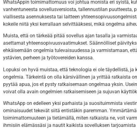
WhatsAppin toimimattomuus voi johtua monista eri syistä, kut
vanhentuneesta sovellusversiosta, tallennustilan puutteesta, pal
viallisesta asennuksesta tai laitteen yhteensopivuusongelmista.
kokeile niitä yksi kerrallaan selvittääksesi, mikä ongelma a
Muista, että on tärkeää pitää sovellus ajan tasalla ja varmista
asettamat yhteensopivuusvaatimukset. Säännölliset päivitykset 
ehkäisemään ongelmia tulevaisuudessa ja varmistamaan, että 
ystävien, perheen ja työtovereiden kanssa.
Lopuksi on hyvä muistaa, että teknologia ei ole täydellistä, ja ka
ongelmia. Tärkeintä on olla kärsivällinen ja yrittää ratkaist
pyytää apua, jos et pysty ratkaisemaan ongelmaa yksin. Usein y
voivat olla avain ongelmien ratkaisemiseen ja sujuvan käytt
WhatsApp on edelleen yksi parhaista ja suosituimmista viestint
ominaisuudet tekevät siitä entistäkin paremman. Ymmärtämäl
toimimattomuuteen ja tietämällä, miten ratkaista ne, voit varm
ihmisiin elämässäsi ja nautit kaikista sovelluksen tarjoamista