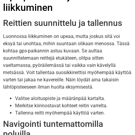
liikkuminen
Reittien suunnittelu ja tallennus
Luonnossa liikkuminen on upeaa, mutta joskus sitä voi
eksyä tai unohtaa, mihin suuntaan olikaan menossa. Tässä
kohtaa gps-paikannin astuu kuvaan. Se auttaa
suunnittelemaan reittejä etukäteen, olitpa sitten
vaeltamassa, pyöräilemässä tai vaikka vain kävelyllä
metsässä. Voit tallentaa suosikkireittisi myöhempää käyttöä
varten tai jakaa ne kavereille. Näin löydät aina takaisin
lähtöpisteeseen ilman huolta eksymisestä.
Valitse aloituspiste ja määränpää kartalta.
Merkitse kiinnostavat kohteet reitin varrelta.
Tallenna reitti myöhempää käyttöä varten.
Navigointi tuntemattomilla
poluilla