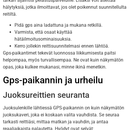
tarkan sijaintisi pelastuspalveluille. Lisäksi voit asettaa
hälytyksiä, jotka ilmoittavat, jos olet poikennut suunnitellulta
reitiltä.
Pidä gps aina ladattuna ja mukana retkillä.
Varmista, että osaat käyttää
hätäilmoitusominaisuuksia.
Kerro jollekin reittisuunnitelmasi ennen lähtöä.
Gps-paikantimet tekevät luonnossa liikkumisesta paitsi
helpompaa, myös turvallisempaa. Ne ovat kuin näkymätön
opas, joka kulkee mukanasi, minne ikinä menetkin.
Gps-paikannin ja urheilu
Juoksureittien seuranta
Juoksulenkille lähtiessä GPS-paikannin on kuin näkymätön
juoksukaveri, joka ei koskaan valita vauhdista. Se seuraa
tarkasti reittiäsi, mittaa matkan ja vauhdin, ja antaa
reaaliaikaista palautetta. Hyödyt ovat selvät: