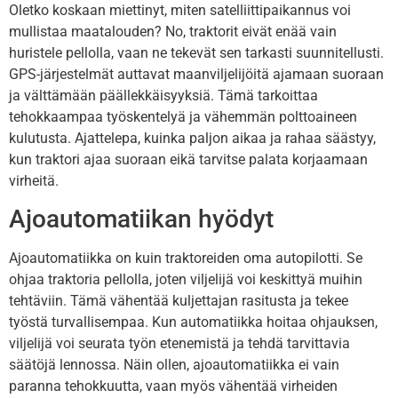
Oletko koskaan miettinyt, miten satelliittipaikannus voi
mullistaa maatalouden? No, traktorit eivät enää vain
huristele pellolla, vaan ne tekevät sen tarkasti suunnitellusti.
GPS-järjestelmät auttavat maanviljelijöitä ajamaan suoraan
ja välttämään päällekkäisyyksiä. Tämä tarkoittaa
tehokkaampaa työskentelyä ja vähemmän polttoaineen
kulutusta. Ajattelepa, kuinka paljon aikaa ja rahaa säästyy,
kun traktori ajaa suoraan eikä tarvitse palata korjaamaan
virheitä.
Ajoautomatiikan hyödyt
Ajoautomatiikka on kuin traktoreiden oma autopilotti. Se
ohjaa traktoria pellolla, joten viljelijä voi keskittyä muihin
tehtäviin. Tämä vähentää kuljettajan rasitusta ja tekee
työstä turvallisempaa. Kun automatiikka hoitaa ohjauksen,
viljelijä voi seurata työn etenemistä ja tehdä tarvittavia
säätöjä lennossa. Näin ollen, ajoautomatiikka ei vain
paranna tehokkuutta, vaan myös vähentää virheiden