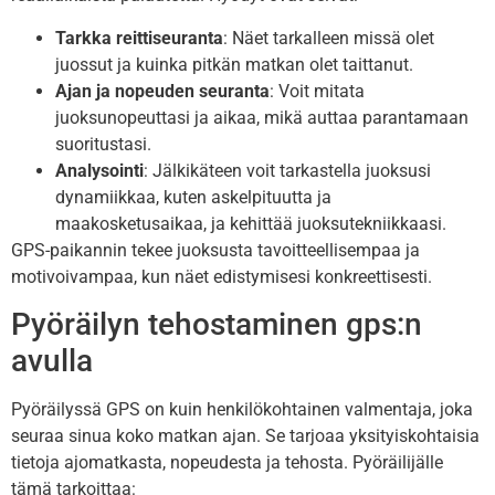
Tarkka reittiseuranta
: Näet tarkalleen missä olet
juossut ja kuinka pitkän matkan olet taittanut.
Ajan ja nopeuden seuranta
: Voit mitata
juoksunopeuttasi ja aikaa, mikä auttaa parantamaan
suoritustasi.
Analysointi
: Jälkikäteen voit tarkastella juoksusi
dynamiikkaa, kuten askelpituutta ja
maakosketusaikaa, ja kehittää juoksutekniikkaasi.
GPS-paikannin tekee juoksusta tavoitteellisempaa ja
motivoivampaa, kun näet edistymisesi konkreettisesti.
Pyöräilyn tehostaminen gps:n
avulla
Pyöräilyssä GPS on kuin henkilökohtainen valmentaja, joka
seuraa sinua koko matkan ajan. Se tarjoaa yksityiskohtaisia
tietoja ajomatkasta, nopeudesta ja tehosta. Pyöräilijälle
tämä tarkoittaa: