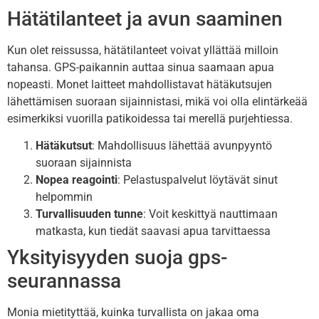
Hätätilanteet ja avun saaminen
Kun olet reissussa, hätätilanteet voivat yllättää milloin
tahansa. GPS-paikannin auttaa sinua saamaan apua
nopeasti. Monet laitteet mahdollistavat hätäkutsujen
lähettämisen suoraan sijainnistasi, mikä voi olla elintärkeää
esimerkiksi vuorilla patikoidessa tai merellä purjehtiessa.
Hätäkutsut
: Mahdollisuus lähettää avunpyyntö
suoraan sijainnista
Nopea reagointi
: Pelastuspalvelut löytävät sinut
helpommin
Turvallisuuden tunne
: Voit keskittyä nauttimaan
matkasta, kun tiedät saavasi apua tarvittaessa
Yksityisyyden suoja gps-
seurannassa
Monia mietityttää, kuinka turvallista on jakaa oma