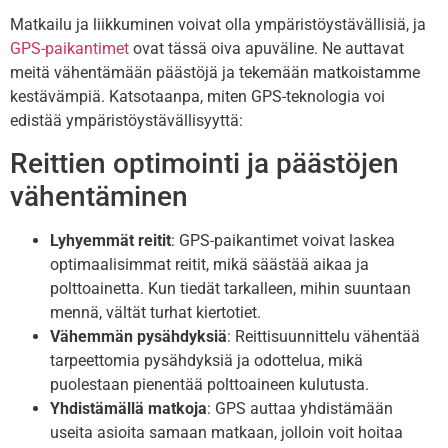
Matkailu ja liikkuminen voivat olla ympäristöystävällisiä, ja
GPS-paikantimet
ovat tässä oiva apuväline. Ne auttavat
meitä vähentämään päästöjä ja tekemään matkoistamme
kestävämpiä. Katsotaanpa, miten GPS-teknologia voi
edistää ympäristöystävällisyyttä:
Reittien optimointi ja päästöjen
vähentäminen
Lyhyemmät reitit
: GPS-paikantimet voivat laskea
optimaalisimmat reitit, mikä säästää aikaa ja
polttoainetta. Kun tiedät tarkalleen, mihin suuntaan
mennä, vältät turhat kiertotiet.
Vähemmän pysähdyksiä
: Reittisuunnittelu vähentää
tarpeettomia pysähdyksiä ja odottelua, mikä
puolestaan pienentää polttoaineen kulutusta.
Yhdistämällä matkoja
: GPS auttaa yhdistämään
useita asioita samaan matkaan, jolloin voit hoitaa