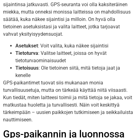
sijaintinsa jatkuvasti. GPS-seuranta voi olla kaksiteräinen
miekka, mutta onneksi monissa laitteissa on mahdollisuus
säätää, kuka näkee sijaintisi ja milloin. On hyvä olla
tietoinen asetuksistasi ja valita laitteet, jotka tarjoavat
vahvat yksityisyydensuojat.
Asetukset
: Voit valita, kuka näkee sijaintisi
Tietoturva
: Valitse laitteet, joissa on hyvät
tietoturvaominaisuudet
Tietoisuus
: Ole tietoinen siitä, mitä tietoja jaat ja
kenelle
GPS-paikantimet tuovat siis mukanaan monia
turvallisuusetuja, mutta on tärkeää käyttää niitä viisaasti.
Kun tiedät, miten laitteesi toimii ja mitä tietoja se jakaa, voit
matkustaa huoletta ja turvallisesti. Näin voit keskittyä
tärkeimpään – uusien paikkojen tutkimiseen ja seikkailuista
nauttimiseen.
Gps-paikannin ja luonnossa