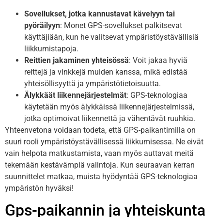
Sovellukset, jotka kannustavat kävelyyn tai
pyöräilyyn
: Monet GPS-sovellukset palkitsevat
käyttäjiään, kun he valitsevat ympäristöystävällisiä
liikkumistapoja.
Reittien jakaminen yhteisössä
: Voit jakaa hyviä
reittejä ja vinkkejä muiden kanssa, mikä edistää
yhteisöllisyyttä ja ympäristötietoisuutta.
Älykkäät liikennejärjestelmät
: GPS-teknologiaa
käytetään myös älykkäissä liikennejärjestelmissä,
jotka optimoivat liikennettä ja vähentävät ruuhkia.
Yhteenvetona voidaan todeta, että GPS-paikantimilla on
suuri rooli ympäristöystävällisessä liikkumisessa. Ne eivät
vain helpota matkustamista, vaan myös auttavat meitä
tekemään kestävämpiä valintoja. Kun seuraavan kerran
suunnittelet matkaa, muista hyödyntää GPS-teknologiaa
ympäristön hyväksi!
Gps-paikannin ja yhteiskunta