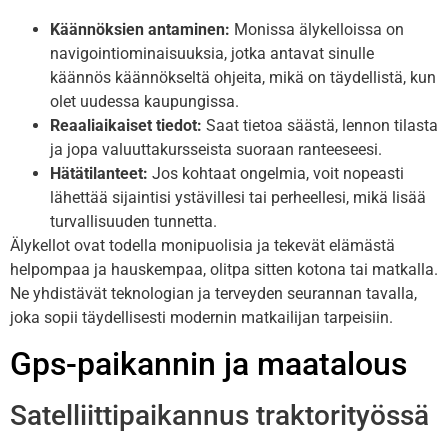
Käännöksien antaminen:
Monissa älykelloissa on
navigointiominaisuuksia, jotka antavat sinulle
käännös käännökseltä ohjeita, mikä on täydellistä, kun
olet uudessa kaupungissa.
Reaaliaikaiset tiedot:
Saat tietoa säästä, lennon tilasta
ja jopa valuuttakursseista suoraan ranteeseesi.
Hätätilanteet:
Jos kohtaat ongelmia, voit nopeasti
lähettää sijaintisi ystävillesi tai perheellesi, mikä lisää
turvallisuuden tunnetta.
Älykellot ovat todella monipuolisia ja tekevät elämästä
helpompaa ja hauskempaa, olitpa sitten kotona tai matkalla.
Ne yhdistävät teknologian ja terveyden seurannan tavalla,
joka sopii täydellisesti modernin matkailijan tarpeisiin.
Gps-paikannin ja maatalous
Satelliittipaikannus traktorityössä