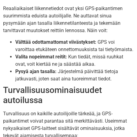
Reaaliaikaiset liikennetiedot ovat yksi GPS-paikantimen
suurimmista eduista autoilijalle. Ne auttavat sinua
pysymään ajan tasalla liikennetilanteesta ja tekemään
tarvittavat muutokset reittiin lennossa. Näin voit:
Välttää odottamattomat viivästykset:
GPS voi
varoittaa etukäteen onnettomuuksista tai tietyömaista.
Valita nopeimmat reitit:
Kun tiedät, missä ruuhkat
ovat, voit kiertää ne ja säästää aikaa.
Pysyä ajan tasalla:
Järjestelmä päivittää tietoja
jatkuvasti, joten saat aina tuoreimmat tiedot.
Turvallisuusominaisuudet
autoilussa
Turvallisuus on kaikille autoilijoille tärkeää, ja GPS-
paikantimet voivat parantaa sitä merkittävästi. Useimmat
nykyaikaiset GPS-laitteet sisältävät ominaisuuksia, jotka
tekevät ajamisesta turvallisempaa: