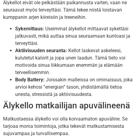
Älykellot eivät ole pelkästään paikannusta varten, vaan ne
seuraavat myös terveyttäsi. Tämä tekee niistä loistavan
kumppanin arjen kiireisiin ja treeneihin.
Sykemittaus:
Useimmat älykellot mittaavat sykettäsi
jatkuvasti, mikä auttaa sinua seuraamaan kuntoasi ja
terveyttäsi.
Aktiivisuuden seuranta:
Kellot laskevat askeleesi,
kulutetut kalorit ja jopa unen laadun. Tämä tieto voi
motivoida sinua liikkumaan enemmän ja elämään
terveellisemmin.
Body Battery:
Joissakin malleissa on ominaisuus, joka
arvioi kehosi ”energian” tason, yhdistämällä tietoa
unesta, stressistä ja aktiivisuudesta.
Älykello matkailijan apuvälineenä
Matkustaessa älykello voi olla korvaamaton apuväline. Se
tarjoaa monia toimintoja, jotka tekevät matkustamisesta
sujuvampaa ja turvallisempaa.