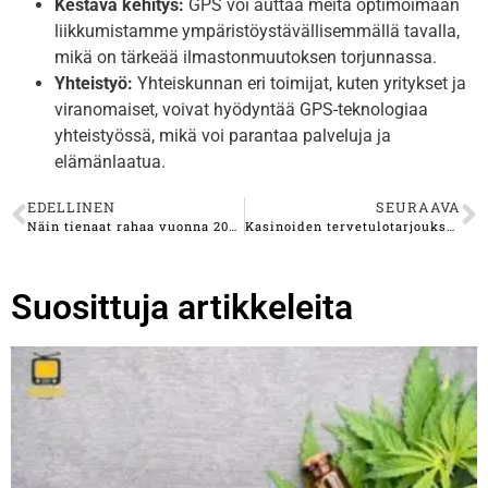
Kestävä kehitys:
GPS voi auttaa meitä optimoimaan
liikkumistamme ympäristöystävällisemmällä tavalla,
mikä on tärkeää ilmastonmuutoksen torjunnassa.
Yhteistyö:
Yhteiskunnan eri toimijat, kuten yritykset ja
viranomaiset, voivat hyödyntää GPS-teknologiaa
yhteistyössä, mikä voi parantaa palveluja ja
elämänlaatua.
EDELLINEN
SEURAAVA
Näin tienaat rahaa vuonna 2025
Kasinoiden tervetulotarjoukset: Suurin ilmaiskierroksilla saatu voitto 12 miljoonaa euroa
Suosittuja artikkeleita