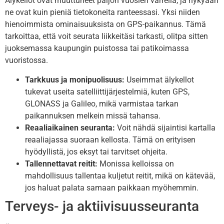
Älykellot ovat muuttuneet paljon vuosien varrella, ja nykyään
ne ovat kuin pieniä tietokoneita ranteessasi. Yksi niiden
hienoimmista ominaisuuksista on GPS-paikannus. Tämä
tarkoittaa, että voit seurata liikkeitäsi tarkasti, olitpa sitten
juoksemassa kaupungin puistossa tai patikoimassa
vuoristossa.
Tarkkuus ja monipuolisuus:
Useimmat älykellot
tukevat useita satelliittijärjestelmiä, kuten GPS,
GLONASS ja Galileo, mikä varmistaa tarkan
paikannuksen melkein missä tahansa.
Reaaliaikainen seuranta:
Voit nähdä sijaintisi kartalla
reaaliajassa suoraan kellosta. Tämä on erityisen
hyödyllistä, jos eksyt tai tarvitset ohjeita.
Tallennettavat reitit:
Monissa kelloissa on
mahdollisuus tallentaa kuljetut reitit, mikä on kätevää,
jos haluat palata samaan paikkaan myöhemmin.
Terveys- ja aktiivisuusseuranta