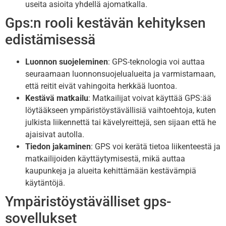
useita asioita yhdellä ajomatkalla.
Gps:n rooli kestävän kehityksen
edistämisessä
Luonnon suojeleminen
: GPS-teknologia voi auttaa
seuraamaan luonnonsuojelualueita ja varmistamaan,
että reitit eivät vahingoita herkkää luontoa.
Kestävä matkailu
: Matkailijat voivat käyttää GPS:ää
löytääkseen ympäristöystävällisiä vaihtoehtoja, kuten
julkista liikennettä tai kävelyreittejä, sen sijaan että he
ajaisivat autolla.
Tiedon jakaminen
: GPS voi kerätä tietoa liikenteestä ja
matkailijoiden käyttäytymisestä, mikä auttaa
kaupunkeja ja alueita kehittämään kestävämpiä
käytäntöjä.
Ympäristöystävälliset gps-
sovellukset