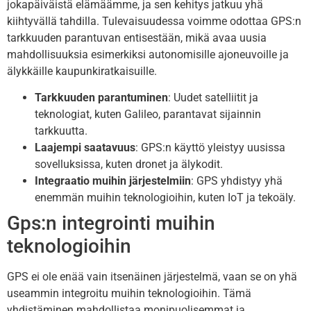
jokapäiväistä elämäämme, ja sen kehitys jatkuu yhä
kiihtyvällä tahdilla. Tulevaisuudessa voimme odottaa GPS:n
tarkkuuden parantuvan entisestään, mikä avaa uusia
mahdollisuuksia esimerkiksi autonomisille ajoneuvoille ja
älykkäille kaupunkiratkaisuille.
Tarkkuuden parantuminen
: Uudet satelliitit ja
teknologiat, kuten Galileo, parantavat sijainnin
tarkkuutta.
Laajempi saatavuus
: GPS:n käyttö yleistyy uusissa
sovelluksissa, kuten dronet ja älykodit.
Integraatio muihin järjestelmiin
: GPS yhdistyy yhä
enemmän muihin teknologioihin, kuten IoT ja tekoäly.
Gps:n integrointi muihin
teknologioihin
GPS ei ole enää vain itsenäinen järjestelmä, vaan se on yhä
useammin integroitu muihin teknologioihin. Tämä
yhdistäminen mahdollistaa monipuolisemmat ja