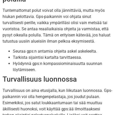
Tuntemattomat polut voivat olla jännittäviä, mutta myös
hiukan pelottavia. Gps-paikannin voi ohjata sinut
turvallisesti perille, vaikka ympärilläsi olisi vain metsää tai
vuoristoa. Se antaa reaaliaikaisia ohjeita ja varmistaa, että
pysyt oikealla polulla. Tämä on erityisen kätevää, jos haluat
tutustua uusiin alueisiin ilman pelkoa eksymisestä.
Seuraa gps:n antamia ohjeita askel askeleelta.
Tarkista sijaintisi kartalta tarvittaessa.
Hyödynnä gps:n kompassiominaisuutta suunnan
löytämiseen.
Turvallisuus luonnossa
Turvallisuus on aina etusijalla, kun liikutaan luonnossa. Gps-
paikannin voi olla hengenpelastaja, jos joudut pulaan.
Esimerkiksi, jos satut loukkaantumaan tai sää muuttuu
äkillisesti huonoksi, voit käyttää gps:ää ilmoittaaksesi