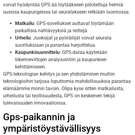
voivat hyödyntää GPS:ää löytääkseen piilotettuja helmiä
uusissa kaupungeissa tai seuratakseen retkiään luonnossa.
Matkailu
: GPS-sovellukset auttavat löytämään
paikallisia nähtävyyksiä ja reittejä.
Urheilu
: Juoksijat ja pyöräilijät voivat seurata
suorituksiaan ja parantaa harjoittelua.
Kaupunkisuunnittelu
: GPS-dataa käytetään
liikennevirtojen analysointiin ja kaupunkien
kehittämiseen.
GPS-teknologian kehitys ja sen yhdistäminen muihin
teknologioihin tarjoaa loputtomia mahdollisuuksia parantaa
elämäämme monin tavoin. Olipa kyse sitten matkailusta,
urheilusta tai teollisuudesta, GPS on keskeinen tekijä
tulevaisuuden innovaatioissa.
Gps-paikannin ja
ympäristöystävällisyys