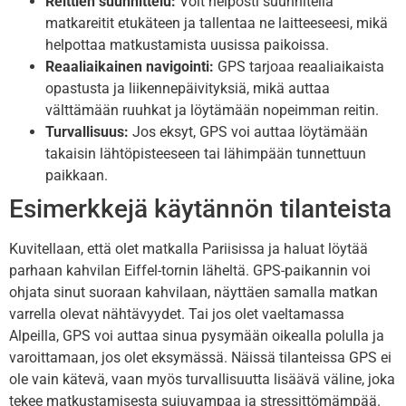
Reittien suunnittelu:
Voit helposti suunnitella
matkareitit etukäteen ja tallentaa ne laitteeseesi, mikä
helpottaa matkustamista uusissa paikoissa.
Reaaliaikainen navigointi:
GPS tarjoaa reaaliaikaista
opastusta ja liikennepäivityksiä, mikä auttaa
välttämään ruuhkat ja löytämään nopeimman reitin.
Turvallisuus:
Jos eksyt, GPS voi auttaa löytämään
takaisin lähtöpisteeseen tai lähimpään tunnettuun
paikkaan.
Esimerkkejä käytännön tilanteista
Kuvitellaan, että olet matkalla Pariisissa ja haluat löytää
parhaan kahvilan Eiffel-tornin läheltä. GPS-paikannin voi
ohjata sinut suoraan kahvilaan, näyttäen samalla matkan
varrella olevat nähtävyydet. Tai jos olet vaeltamassa
Alpeilla, GPS voi auttaa sinua pysymään oikealla polulla ja
varoittamaan, jos olet eksymässä. Näissä tilanteissa GPS ei
ole vain kätevä, vaan myös turvallisuutta lisäävä väline, joka
tekee matkustamisesta sujuvampaa ja stressittömämpää.