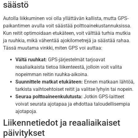
säästö
Autolla liikkuminen voi olla yllättävän kallista, mutta GPS-
paikantimen avulla voit säästää polttoainekustannuksissa.
Kun reitit optimoidaan etukäteen, voit välttää turhia mutkia
ja ruuhkia, mikä vähentää ajokilometrejä ja säästää rahaa.
Tässä muutama vinkki, miten GPS voi auttaa:
Vältä ruuhkat:
GPS-järjestelmät tarjoavat
reaaliaikaista tietoa liikenteestä, jolloin voit valita
nopeimman reitin ruuhka-aikoina.
Suunnittele matkat etukäteen:
Ennen matkaan lähtöä,
tarkista vaihtoehtoiset reitit ja valitse lyhyin tai nopein.
Seuraa polttoaineenkulutusta:
Jotkin GPS-laitteet
voivat seurata ajotapaa ja ehdottaa taloudellisempia
ajotapoja.
Liikennetiedot ja reaaliaikaiset
päivitykset