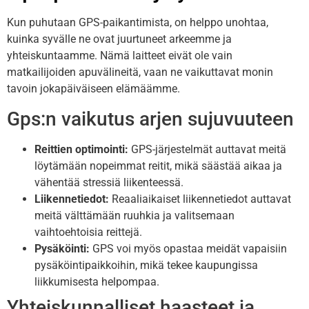
Kun puhutaan GPS-paikantimista, on helppo unohtaa,
kuinka syvälle ne ovat juurtuneet arkeemme ja
yhteiskuntaamme. Nämä laitteet eivät ole vain
matkailijoiden apuvälineitä, vaan ne vaikuttavat monin
tavoin jokapäiväiseen elämäämme.
Gps:n vaikutus arjen sujuvuuteen
Reittien optimointi:
GPS-järjestelmät auttavat meitä
löytämään nopeimmat reitit, mikä säästää aikaa ja
vähentää stressiä liikenteessä.
Liikennetiedot:
Reaaliaikaiset liikennetiedot auttavat
meitä välttämään ruuhkia ja valitsemaan
vaihtoehtoisia reittejä.
Pysäköinti:
GPS voi myös opastaa meidät vapaisiin
pysäköintipaikkoihin, mikä tekee kaupungissa
liikkumisesta helpompaa.
Yhteiskunnalliset haasteet ja