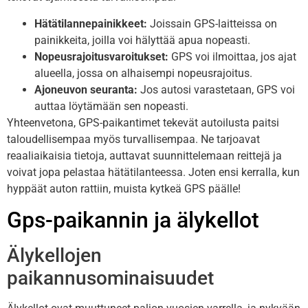
Hätätilannepainikkeet:
Joissain GPS-laitteissa on
painikkeita, joilla voi hälyttää apua nopeasti.
Nopeusrajoitusvaroitukset:
GPS voi ilmoittaa, jos ajat
alueella, jossa on alhaisempi nopeusrajoitus.
Ajoneuvon seuranta:
Jos autosi varastetaan, GPS voi
auttaa löytämään sen nopeasti.
Yhteenvetona, GPS-paikantimet tekevät autoilusta paitsi
taloudellisempaa myös turvallisempaa. Ne tarjoavat
reaaliaikaisia tietoja, auttavat suunnittelemaan reittejä ja
voivat jopa pelastaa hätätilanteessa. Joten ensi kerralla, kun
hyppäät auton rattiin, muista kytkeä GPS päälle!
Gps-paikannin ja älykellot
Älykellojen
paikannusominaisuudet