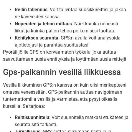
Reitin tallennus
: Voit tallentaa suosikkireittisi ja jakaa
ne kavereiden kanssa.
Nopeuden ja tehon mittaus
: Näet kuinka nopeasti
liikut ja kuinka paljon tehoa polkemisesi tuottaa.
Kehityksen seuranta
: GPS:n avulla voit analysoida
ajotietojasi ja parantaa suoritustasi.
Pyöräilijöille GPS on korvaamaton työkalu, joka auttaa
saavuttamaan uusia ennätyksiä ja löytämään uusia reittejä.
Gps-paikannin vesillä liikkuessa
Vesillä liikkuminen GPS:n kanssa on kuin olisi merikapteeni
omassa veneessään. GPS-paikannin auttaa navigoimaan
tuntemattomilla vesillä ja varmistaa, että pysyt oikealla
kurssilla. Se tarjoaa:
Reittisuunnittelu
: Voit suunnitella matkasi etukäteen ja
seurata sitä tarkasti.
Turvallisuus
: GPS auttaa pysymään kartalla ja